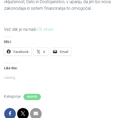
I
vključenost, Delo in Dostojanstvo, v upanju, da jim bo nova
J
zakonodaja in sistem financiranja to omogočal…
O
Več slik je na naši
FB strani.
DELI:
Facebook
X
Email
Like this:
Loading...
Kategorije:
NOVICE