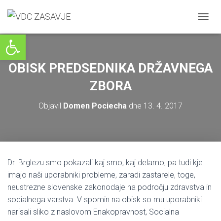
V
Open toolbar
K
L
O
P
OBISK PREDSEDNIKA DRŽAVNEGA
I
/
ZBORA
I
Z
Objavil
Domen Pociecha
dne
13. 4. 2017
K
L
O
P
I
N
Dr. Brglezu smo pokazali kaj smo, kaj delamo, pa tudi kje
A
imajo naši uporabniki probleme, zaradi zastarele, toge,
V
I
neustrezne slovenske zakonodaje na področju zdravstva in
G
socialnega varstva. V spomin na obisk so mu uporabniki
A
narisali sliko z naslovom Enakopravnost, Socialna
C