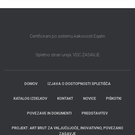
Certificirani po sistemu kakovosti Eqalin
Spletno stran ureja: VDC ZASAVJE
DOMOV
IZJAVA O DOSTOPNOSTI SPLETIŠČA
KATALOG IZDELKOV
KONTAKT
NOVICE
PIŠKOTKI
POVEZAVE IN DOKUMENTI
PREDSTAVITEV
PROJEKT: ART BRUT ZA VKLJUČUJOČE, INOVATIVNO, POVEZANO
ZASAVJE