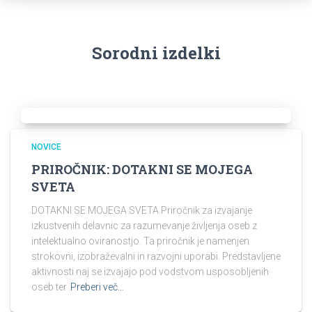
Sorodni izdelki
NOVICE
PRIROČNIK: DOTAKNI SE MOJEGA
SVETA
DOTAKNI SE MOJEGA SVETA Priročnik za izvajanje
izkustvenih delavnic za razumevanje življenja oseb z
intelektualno oviranostjo. Ta priročnik je namenjen
strokovni, izobraževalni in razvojni uporabi. Predstavljene
aktivnosti naj se izvajajo pod vodstvom usposobljenih
oseb ter
Preberi več…