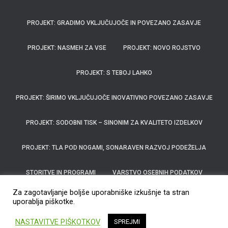
PROJEKT: GRADIMO VKLJUČUJOČE IN POVEZANO ZASAVJE
PROJEKT: NASMEH ZA VSE
PROJEKT: NOVO ROJSTVO
PROJEKT: S TEBOJ LAHKO
PROJEKT: ŠIRIMO VKLJUČUJOČE INOVATIVNO POVEZANO ZASAVJE
PROJEKT: SODOBNI TISK – SINONIM ZA KVALITETO IZDELKOV
PROJEKT: TLA POD NOGAMI, SONARAVEN RAZVOJ PODEŽELJA
STORITVE IN PROGRAMI
VARSTVO OSEBNIH PODATKOV
Za zagotavljanje boljše uporabniške izkušnje ta stran
ZA SVOJCE
ZGODOVINA
uporablja piškotke.
Hestia | Razvili
ThemeIsle
NASTAVITVE PIŠKOTKOV
SPREJMI