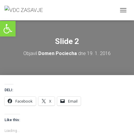
V
Open toolbar
K
L
O
P
Slide 2
I
/
Objavil
Domen Pociecha
dne
19. 1. 2016
I
Z
K
L
O
P
I
DELI:
N
A
Facebook
X
Email
V
I
G
Like this:
A
C
Loading...