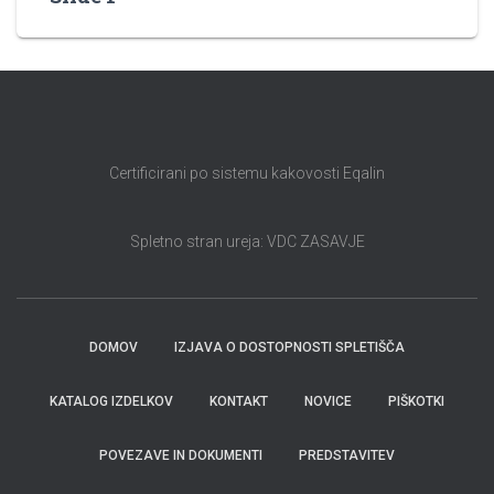
Certificirani po sistemu kakovosti Eqalin
Spletno stran ureja: VDC ZASAVJE
DOMOV
IZJAVA O DOSTOPNOSTI SPLETIŠČA
KATALOG IZDELKOV
KONTAKT
NOVICE
PIŠKOTKI
POVEZAVE IN DOKUMENTI
PREDSTAVITEV