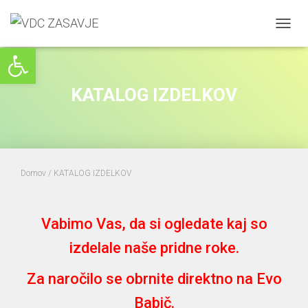
VKLOP
Open toolbar
NAVIG
KATALOG IZDELKOV
Domov
/ KATALOG IZDELKOV
Vabimo Vas, da si ogledate kaj so
izdelale naše pridne roke.
Za naročilo se obrnite direktno na Evo
Babič.