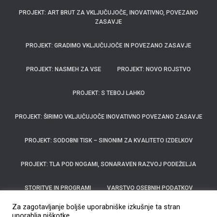
PROJEKT: ART BRUT ZA VKLJUČUJOČE, INOVATIVNO, POVEZANO
ZASAVJE
PROJEKT: GRADIMO VKLJUČUJOČE IN POVEZANO ZASAVJE
PROJEKT: NASMEH ZA VSE
PROJEKT: NOVO ROJSTVO
PROJEKT: S TEBOJ LAHKO
PROJEKT: ŠIRIMO VKLJUČUJOČE INOVATIVNO POVEZANO ZASAVJE
PROJEKT: SODOBNI TISK – SINONIM ZA KVALITETO IZDELKOV
PROJEKT: TLA POD NOGAMI, SONARAVEN RAZVOJ PODEŽELJA
STORITVE IN PROGRAMI
VARSTVO OSEBNIH PODATKOV
Za zagotavljanje boljše uporabniške izkušnje ta stran
ZA SVOJCE
ZGODOVINA
uporablja piškotke.