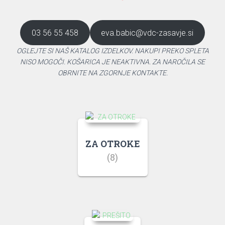
03 56 55 458
eva.babic@vdc-zasavje.si
OGLEJTE SI NAŠ KATALOG IZDELKOV. NAKUPI PREKO SPLETA
NISO MOGOČI. KOŠARICA JE NEAKTIVNA. ZA NAROČILA SE
OBRNITE NA ZGORNJE KONTAKTE.
ZA OTROKE
(8)