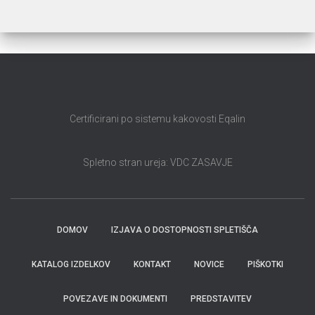
Certificirani po sistemu kakovosti Eqalin
Spletno stran ureja: VDC ZASAVJE
DOMOV
IZJAVA O DOSTOPNOSTI SPLETIŠČA
KATALOG IZDELKOV
KONTAKT
NOVICE
PIŠKOTKI
POVEZAVE IN DOKUMENTI
PREDSTAVITEV