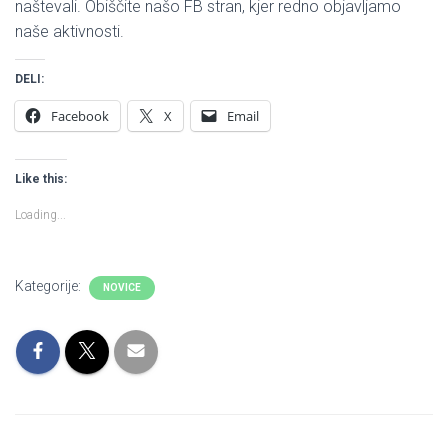
I
naštevali. Obiščite našo FB stran, kjer redno objavljamo
J
naše aktivnosti.
O
DELI:
Facebook
X
Email
Like this:
Loading...
Kategorije:
NOVICE