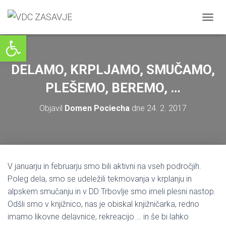
V
Open toolbar
K
L
O
P
DELAMO, KRPLJAMO, SMUČAMO,
I
/
PLEŠEMO, BEREMO, …
I
Z
Objavil
Domen Pociecha
dne
24. 2. 2017
K
L
O
P
I
N
V januarju in februarju smo bili aktivni na vseh področjih.
A
Poleg dela, smo se udeležili tekmovanja v krplanju in
V
I
alpskem smučanju in v DD Trbovlje smo imeli plesni nastop.
G
Odšli smo v knjižnico, nas je obiskal knjižničarka, redno
A
imamo likovne delavnice, rekreacijo … in še bi lahko
C